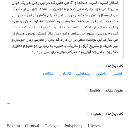
انتظار کشید، کثرت صداها و آگاهی هایی که در این رمان هر یک جهان
بینی خاص خود را ارائه می کند و همچنین استفادهء جویس از تکنیک
جریان سیال ذهن و تک گویی درونی، این اثر را بی گمان در فهرست رمان
های چندآوایی قرار می دهد، بعلاوه، وجود تشابهات فراوان بین جویس و
رابله- که از نظر باختین عناصر کارناوال و خنده را در ادبیات جاودان
نمود- بررسی حضور این عناصر رادر رمان ذاتاً کمیک جویس، هموأرتر
می سازد. این نوشته سعی بر آن دارد که پس از معرفی رمان جویس و
نیز تعریف و تشریح آرای و نظریات باختین، به ردیابی دو مفهوم محوری
تفکر وی، یعنی چدآوایی و عنصرکارناوالی دراولیس بپردازد.
کلیدواژه‌ها
اولیس
باختین
چندآوایی
کارناوال
مکالمه
عنوان مقاله
English
-
کلیدواژه‌ها
English
Bakhtin
Carnival
Dialogue
Polyphony
Ulysses