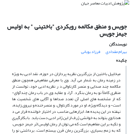
جویس و منطق مکالمه رویکردی "باختینی " به اولیس
جیمز جویس
نویسندگان
بهرام مقدادى
فرزاد بوبانى
چکیده
میخاییل باختین از بزرگترین نظریه پردازان در حوزهء نقد ادبی به ویژه
در زمینه رمان به شمار می آید. وی با معرفی مفاهیمی همچون منطق
مکالمه چند صدایی و عنصر کارناوالی د ر نظریه ادبی خود، توانست از
منظری کاملاً نو به رمان بنگرد. آراء و عقاید وی در باب رمان چندآوای-
که از مشخصه های اصلی آن تعدد صداها و آگایی های شخصیت ها
است- و دیدگاه ویژهء او در مورد کارناوال، و عنصرخنده و نیروی زایدهء
نهفته در این پدیده ها، ابزارهایی مناسب در اختیار خواننده قرار می د
هدتا وی بتواند به خوانشی ژرف از این ژانر ادبی دست یابد. با بکارگیری
و تکیه بر این مفاهیم است که می توان از رمان اولیس اثر جیمز جویس،
که به زعم بسیاری، بزرگترین رمان قرن بیستم است، برداشتی نو را