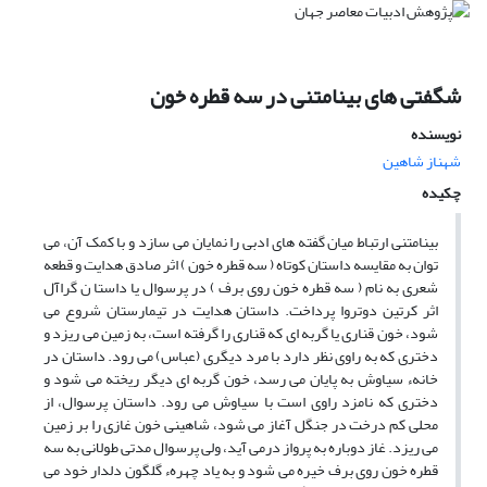
شگفتی های بینامتنی در سه قطره خون
نویسنده
شهناز شاهین
چکیده
بینامتنی ارتباط میان گفته های ادبی را نمایان می سازد و با کمک آن، می
توان به مقایسه داستان کوتاه ( سه قطره خون ) اثر صادق هدایت و قطعه
شعری به نام ( سه قطره خون روی برف ) در پرسوال یا داستا ن گراآل
اثر کرتین دوتروا پرداخت. داستان هدایت در تیمارستان شروع می
شود، خون قناری یا گربه ای که قناری را گرفته است، به زمین می ریزد و
دختری که به راوی نظر دارد با مرد دیگری (عباس) می رود. داستان در
خانهء سیاوش به پایان می رسد، خون گربه ای دیگر ریخته می شود و
دختری که نامزد راوی است با سیاوش می رود. داستان پرسوال، از
محلی کم درخت در جنگل آغاز می شود، شاهینی خون غازی را بر زمین
می ریزد. غاز دوباره به پرواز درمی آید، ولی پرسوال مدتی طولانی به سه
قطره خون روی برف خیره می شود و به یاد چهرهء گلگون دلدار خود می