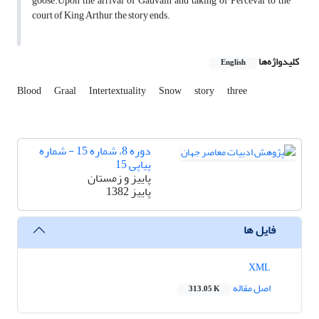
goose.Upon the arrival of Gauvain and taking of Perceval to the
court of King Arthur, the story ends.
کلیدواژه‌ها
English
Blood
Graal
Intertextuality
Snow
story
three
دوره 8، شماره 15 - شماره
پیاپی 15
پاییز و زمستان
پاییز 1382
فایل ها
XML
اصل مقاله
313.05 K