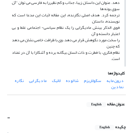
دهد. عنوان این داستان زیبا، جذاب و کم نظیررا به فارسی می توان "آن
سوی بوته ها
ترجمه کرد. هدف اصلی نگارندهء این مقاله اثبات این مدعا است که
نویسندهء داستان
فوق الذکر بینش مادیگرایی را یک نظام سیاسی- اجتماعی غلط و بی
اعتبار دانسته و آن
را سخت مورد نکوهش قرار می دهد، وی با ظرافت خاصی نشان می دهد
که چنین
نظام فکری، با فطرت و ذات انسان بیگانه برده و آشکارا با آن در تضاد
است.
کلیدواژه‌ها
نگا ره
ما د یگر ایی
لائیک
شا لو ده
سکولاریزم
د رون ما یه
نما د ین
عنوان مقاله
English
-
چکیده
English