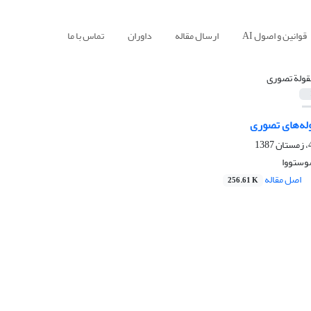
قوانین و اصول AI
ارسال مقاله
داوران
تماس با ما
قولة تصوری
وله‌های تصوری
شوستووا
اصل مقاله
256.61 K