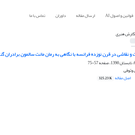
قوانین و اصول AI
ارسال مقاله
داوران
تماس با ما
گارش هنری
و نقاشی در قرن نوزده فرانسه با نگاهی به رمان مانت سالمون برادران گن
57-75
 وثوقی
اصل مقاله
325.23 K