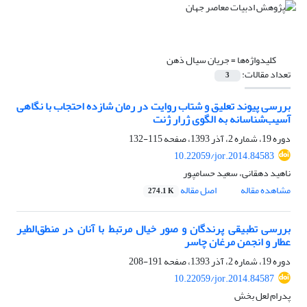
کلیدواژه‌ها =
جریان سیال ذهن
تعداد مقالات:
3
بررسی پیوند تعلیق و شتاب روایت در رمان شازده احتجاب با نگاهی
آسیب‌شناسانه به الگوی ژرار ژنت
دوره 19، شماره 2، آذر 1393، صفحه
115-132
10.22059/jor.2014.84583
ناهید دهقانی، سعید حسامپور
مشاهده مقاله
اصل مقاله
274.1 K
بررسی تطبیقی پرندگان و صور خیال مرتبط با آنان در منطق‌الطیر
عطار و انجمن مرغان چاسر
دوره 19، شماره 2، آذر 1393، صفحه
191-208
10.22059/jor.2014.84587
پدرام لعل بخش