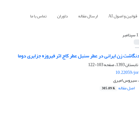
قوانین و اصول AI
ارسال مقاله
داوران
تماس با ما
پتامبر
نگاشت زن ایرانی در عطر سنبل عطر کاج اثر فیروزه جزایری دوما
103-122
10.22059/jo
 سیروس امیری
اصل مقاله
305.09 K