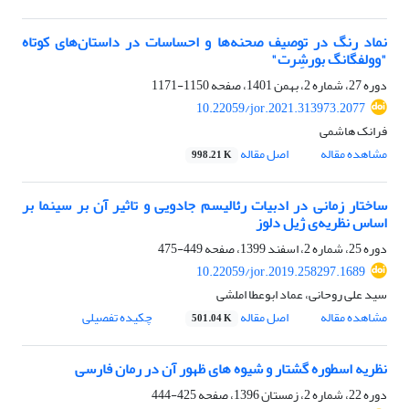
نماد رنگ در توصیف صحنه‌ها و احساسات در داستان‌های کوتاه
"وولفگانگ بورشِرت"
دوره 27، شماره 2، بهمن 1401، صفحه
1150-1171
10.22059/jor.2021.313973.2077
فرانک هاشمی
مشاهده مقاله
اصل مقاله
998.21 K
ساختار زمانی در ادبیات رئالیسم جادویی و تاثیر آن بر سینما بر
اساس نظریه‌ی ژیل دلوز
دوره 25، شماره 2، اسفند 1399، صفحه
449-475
10.22059/jor.2019.258297.1689
سید علی روحانی، عماد ابوعطا املشی
مشاهده مقاله
اصل مقاله
چکیده تفصیلی
501.04 K
نظریه اسطوره گشتار و شیوه های ظهور آن در رمان فارسی
دوره 22، شماره 2، زمستان 1396، صفحه
425-444