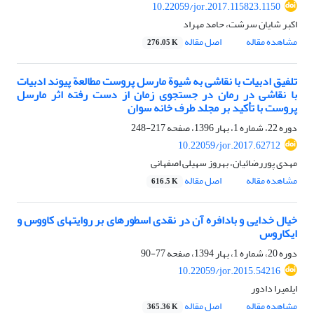
10.22059/jor.2017.115823.1150
اکبر شایان سرشت، حامد مهراد
مشاهده مقاله
اصل مقاله
276.05 K
تلفیق ادبیات با نقاشی به شیوة مارسل پروست مطالعة پیوند ادبیات
با نقاشی در رمان در جستجوی زمان از دست رفته اثر مارسل
پروست با تأکید بر مجلد طرف خانه‌ سوان
دوره 22، شماره 1، بهار 1396، صفحه
217-248
10.22059/jor.2017.62712
مهدی پوررضائیان، بهروز سهیلی اصفهانی
مشاهده مقاله
اصل مقاله
616.5 K
خیال خدایی و بادافره‏ آن در نقدی اسطوره‏ای بر روایت‏های کاووس و
ایکاروس
دوره 20، شماره 1، بهار 1394، صفحه
77-90
10.22059/jor.2015.54216
ایلمیرا دادور
مشاهده مقاله
اصل مقاله
365.36 K