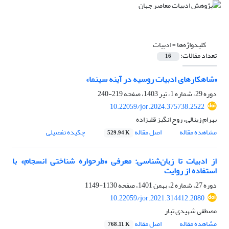
کلیدواژه‌ها =
ادبیات
تعداد مقالات:
16
«شاهکارهای ادبیات روسیه در آینه سینما»
دوره 29، شماره 1، تیر 1403، صفحه
219-240
10.22059/jor.2024.375738.2522
بهرام زینالی، روح انگیز قلیزاده
مشاهده مقاله
اصل مقاله
چکیده تفصیلی
529.94 K
از ادبیات تا زبان‌شناسی: معرفی «طرحواره شناختی انسجام» با
استفاده از روایت
دوره 27، شماره 2، بهمن 1401، صفحه
1130-1149
10.22059/jor.2021.314412.2080
مصطفی شهیدی تبار
مشاهده مقاله
اصل مقاله
768.11 K