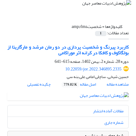
کلیدواژه‌ها =
شخصیت&amp;rlm
تعداد مقالات:
1
کاربرد پیرنگ و شخصیت‏ پردازی در دو رمان مرشد و مارگاریتا از
بولگاکوف و کافکا در کرانه اثر موراکامی
دوره 28، شماره 2، بهمن 1402، صفحه
615-641
10.22059/jor.2022.346895.2335
حسین شیخی، ساچلی امامی علی بنه سی
مشاهده مقاله
اصل مقاله
چکیده تفصیلی
779.82 K
مقالات آماده انتشار
شماره جاری
شماره‌های پیشین نشریه