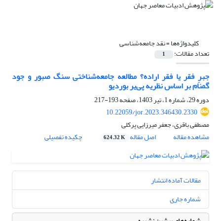
کلیدواژه‌ها =
نقد جامعه‌شناسی
تعداد مقالات:
1
جبرِ فقر یا فقر اراده؟ مطالعه جامعه‌شناختی سنگ صبور و جود
گمنام بر اساس نظریه پی‌یر بوردیو
دوره 29، شماره 1، تیر 1403، صفحه
193-217
10.22059/jor.2023.346430.2330
مصطفی باقری، جعفر میرزایی پرکلی
مشاهده مقاله
اصل مقاله
چکیده تفصیلی
624.32 K
مقالات آماده انتشار
شماره جاری
شماره‌های پیشین نشریه