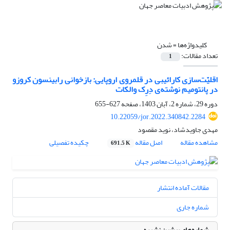
کلیدواژه‌ها =
شدن
تعداد مقالات:
1
اقلیّت‌سازی کارائیبی در قلمروی اروپایی: بازخوانی رابینسون کروزو
در پانتومیم نوشته‌ی دِرِک والکات
دوره 29، شماره 2، آبان 1403، صفحه
627-655
10.22059/jor.2022.340842.2284
مهدی جاویدشاد، نوید مقصود
مشاهده مقاله
اصل مقاله
چکیده تفصیلی
691.5 K
مقالات آماده انتشار
شماره جاری
شماره‌های پیشین نشریه