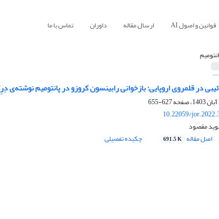
قوانین و اصول AI
ارسال مقاله
داوران
تماس با ما
انتومیم
ئیبی در قلمروی اروپایی: بازخوانی رابینسون کروزو در پانتومیم نوشته‌ی دِر
627-655
10.22059/jor.2022.
وید مقصود
اصل مقاله
چکیده تفصیلی
691.5 K