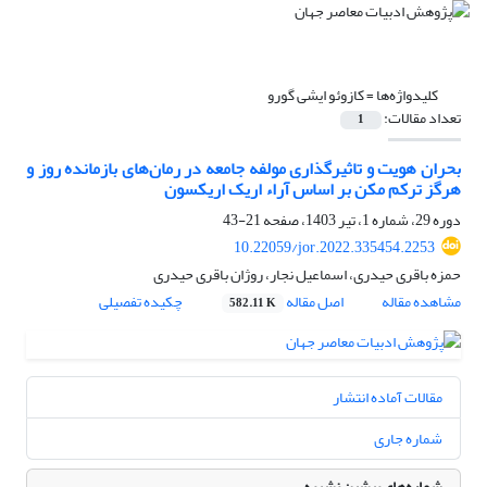
کلیدواژه‌ها =
کازوئو ایشی گورو
تعداد مقالات:
1
بحران ‌هویت و تاثیرگذاری مولفه جامعه در رمان‌های بازمانده روز و
هرگز ترکم مکن بر اساس آراء اریک اریکسون
دوره 29، شماره 1، تیر 1403، صفحه
21-43
10.22059/jor.2022.335454.2253
حمزه باقری حیدری، اسماعیل نجار، روژان باقری حیدری
مشاهده مقاله
اصل مقاله
چکیده تفصیلی
582.11 K
مقالات آماده انتشار
شماره جاری
شماره‌های پیشین نشریه