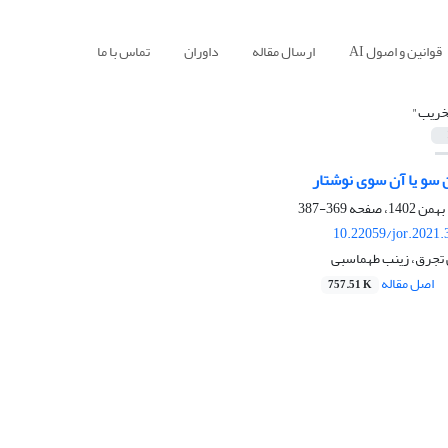
قوانین و اصول AI
ارسال مقاله
داوران
تماس با ما
خریب"
ن سو یا آن سوی نوشتار
369-387
10.22059/jor.2021.
 تجرق، زینب طهماسبی
اصل مقاله
757.51 K