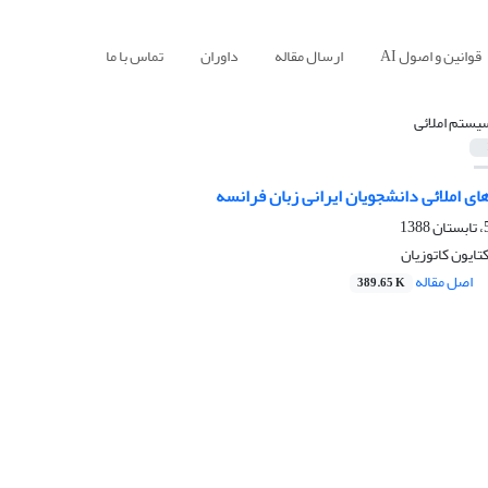
قوانین و اصول AI
ارسال مقاله
داوران
تماس با ما
یستم املائی
ی املائی دانشجویان ایرانی زبان فرانسه
کتایون کاتوزیان
اصل مقاله
389.65 K