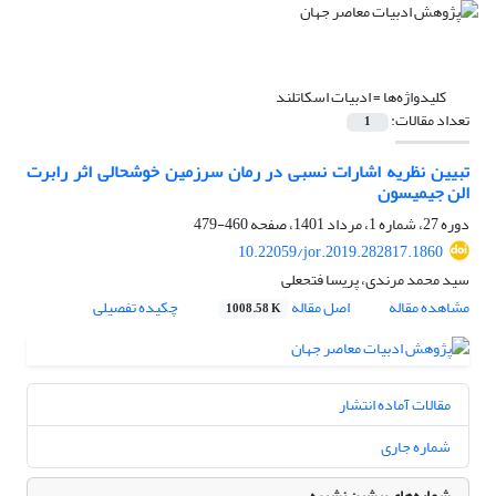
کلیدواژه‌ها =
ادبیات اسکاتلند
تعداد مقالات:
1
تبیین نظریه اشارات نسبی در رمان سرزمین خوشحالی اثر رابرت
الن جیمیسون
دوره 27، شماره 1، مرداد 1401، صفحه
460-479
10.22059/jor.2019.282817.1860
سید محمد مرندی، پریسا فتحعلی
مشاهده مقاله
اصل مقاله
چکیده تفصیلی
1008.58 K
مقالات آماده انتشار
شماره جاری
شماره‌های پیشین نشریه