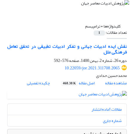
کلیدواژه‌ها =
ترامپیسم
تعداد مقالات:
1
نقش ایده ادبیات جهانی و تفکر ادبیات تطبیقی در تحقق تعامل
فرهنگی ملل
دوره 26، شماره 2، بهمن 1400، صفحه
576-592
10.22059/jor.2021.311708.2065
محمدحسین حدادی
مشاهده مقاله
اصل مقاله
چکیده تفصیلی
468.38 K
مقالات آماده انتشار
شماره جاری
شماره‌های پیشین نشریه