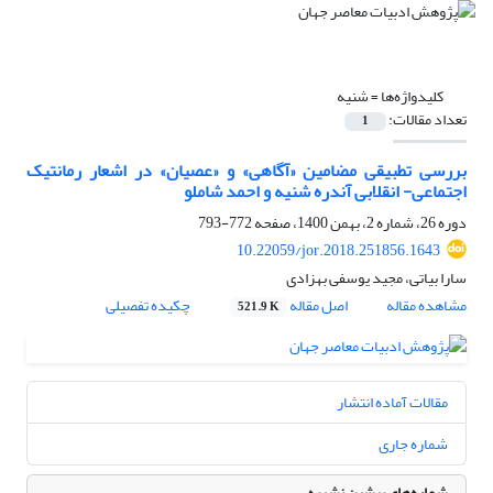
کلیدواژه‌ها =
شنیه
تعداد مقالات:
1
بررسی تطبیقی مضامین «آگاهی» و «عصیان» در اشعار رمانتیک
اجتماعی- انقلابی آندره شنیه و احمد شاملو
دوره 26، شماره 2، بهمن 1400، صفحه
772-793
10.22059/jor.2018.251856.1643
سارا بیاتی، مجید یوسفی بهزادی
مشاهده مقاله
اصل مقاله
چکیده تفصیلی
521.9 K
مقالات آماده انتشار
شماره جاری
شماره‌های پیشین نشریه