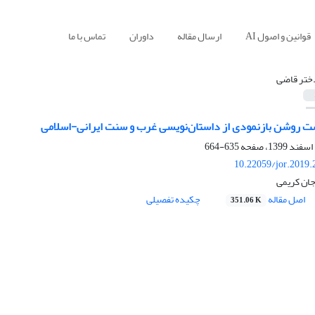
قوانین و اصول AI
ارسال مقاله
داوران
تماس با ما
ختر قاضی
روشن بازنمودی از داستان‌نویسی غرب و سنت ایرانی-اسلامی
635-664
10.22059/jor.2019.
ان کریمی
اصل مقاله
چکیده تفصیلی
351.06 K