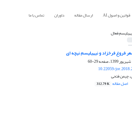
قوانین و اصول AI
ارسال مقاله
داوران
تماس با ما
یهیلیسم فعال
عر فروغ فرخزاد و نیهیلیسم نیچه ای
29-60
10.22059/jor.2018.
، چیمن فتحی
اصل مقاله
312.79 K