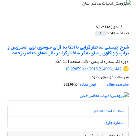
کلیدواژه‌ها =
نایدا
تعداد مقالات:
1
شرح چیستی ساختارگرایی با اتکا به آرای سوسور، لوی استروس و
پراپ، و واکاوی ردپای تفکر ساختارگرا در نظریه‌های معاصرترجمه
دوره 23، شماره 2، بهمن 1397، صفحه
551-567
10.22059/jor.2018.214906.1442
میرسعید موسوی رضوی
مشاهده مقاله
اصل مقاله
262.09 K
مقالات آماده انتشار
شماره جاری
شماره‌های پیشین نشریه