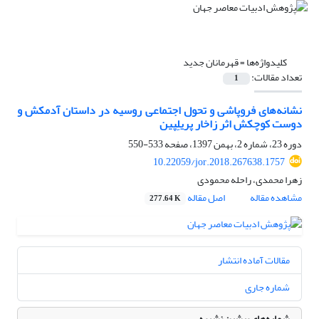
کلیدواژه‌ها =
قهرمانان جدید
تعداد مقالات:
1
نشانه‌های فروپاشی و تحول اجتماعی روسیه در داستان آدمکش و
دوست کوچکش اثر زاخار پریلِپین
دوره 23، شماره 2، بهمن 1397، صفحه
533-550
10.22059/jor.2018.267638.1757
زهرا محمدی، راحله محمودی
مشاهده مقاله
اصل مقاله
277.64 K
مقالات آماده انتشار
شماره جاری
شماره‌های پیشین نشریه