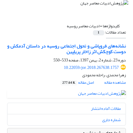
کلیدواژه‌ها =
ادبیات معاصر روسیه
تعداد مقالات:
1
نشانه‌های فروپاشی و تحول اجتماعی روسیه در داستان آدمکش و
دوست کوچکش اثر زاخار پریلِپین
دوره 23، شماره 2، بهمن 1397، صفحه
533-550
10.22059/jor.2018.267638.1757
زهرا محمدی، راحله محمودی
مشاهده مقاله
اصل مقاله
277.64 K
مقالات آماده انتشار
شماره جاری
شماره‌های پیشین نشریه