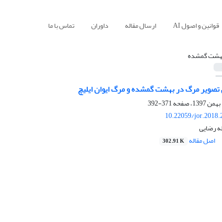
قوانین و اصول AI
ارسال مقاله
داوران
تماس با ما
هشت گمشده
ی تصویر مرگ در بهشت گمشده و مرگ ایوان ایلیچ
371-392
10.22059/jor.2018.
له رضایی
اصل مقاله
302.91 K