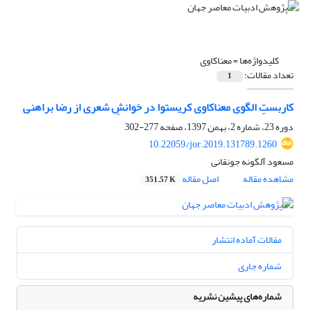
کلیدواژه‌ها =
معناکاوی
تعداد مقالات:
1
کاربستِ الگوی معناکاوی کریستوا در خوانشِ شعری از رضا براهنی
دوره 23، شماره 2، بهمن 1397، صفحه
277-302
10.22059/jor.2019.131789.1260
مسعود آلگونه جونقانی
مشاهده مقاله
اصل مقاله
351.57 K
مقالات آماده انتشار
شماره جاری
شماره‌های پیشین نشریه