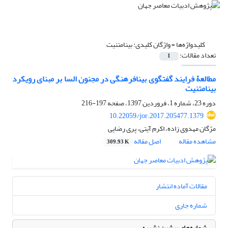
کلیدواژه‌ها =
واژگان کلیدی: بینامتنیت
تعداد مقالات:
1
مطالعۀ فرایند گفتگوی بینافرهنگی در مجنون السا بر مبنای رویکرد
بینامتنیت
دوره 23، شماره 1، فروردین 1397، صفحه
197-216
10.22059/jor.2017.205477.1379
مژگان مهدوی زاده، اکرم آیتی، پری رضایی
مشاهده مقاله
اصل مقاله
309.93 K
مقالات آماده انتشار
شماره جاری
شماره‌های پیشین نشریه