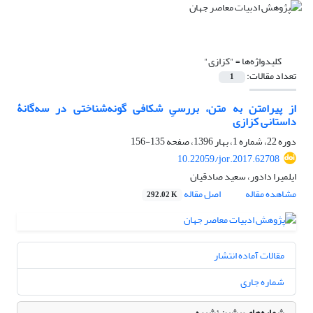
کلیدواژه‌ها =
"کزازی"
تعداد مقالات:
1
از پیرامتن به متن، بررسیِ شکافی گونه‌شناختی در سه‌گانۀ
داستانی کزازی
دوره 22، شماره 1، بهار 1396، صفحه
135-156
10.22059/jor.2017.62708
ایلمیرا دادور، سعید صادقیان
مشاهده مقاله
اصل مقاله
292.02 K
مقالات آماده انتشار
شماره جاری
شماره‌های پیشین نشریه