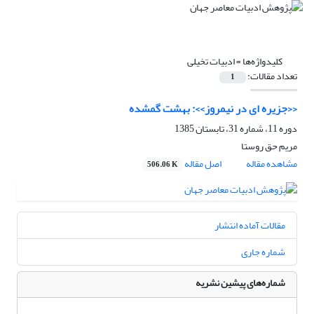
کلیدواژه‌ها =
ادبیات تخیلی
تعداد مقالات:
1
‹‹جزیره ای در نیمروز››: بهشت گمشده
دوره 11، شماره 31، تابستان 1385
مریم حق روستا
مشاهده مقاله
اصل مقاله
506.06 K
مقالات آماده انتشار
شماره جاری
شماره‌های پیشین نشریه