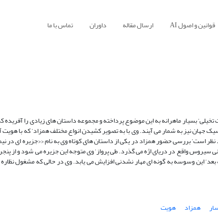
قوانین و اصول AI
ارسال مقاله
داوران
تماس با ما
ت تخیلی‘ بسیار ماهرانه به این موضوع پرداخته و مجموعه داستان های زیادی را آفریده که
اسیک جهان نیز به شمار می آیند. وی با به تصویر کشیدن انواع مختلف همزاد‘ که با هویت آ
 مد نظر است‘ بررسی حضور همزاد در یکی از داستان های کوتاه وی به نام ‹‹جزیره ای در ن
ونانی سیروس واقع در دریای اژه می گذرد. طی پرواز‘ وی متوجه این جزیره می شود و از پنجره
بعد‘ این وسوسه به گونه ای مهار نشدنی افزایش می یابد. وی در حالی که مشغول نظاره 
سار
همزاد
هویت