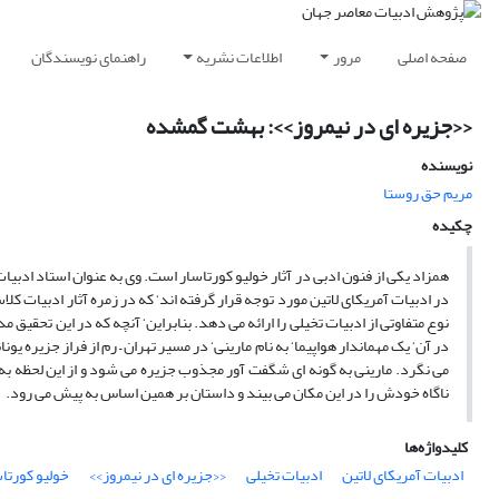
صفحه اصلی
مرور
اطلاعات نشریه
راهنمای نویسندگان
‹‹جزیره ای در نیمروز››: بهشت گمشده
نویسنده
مریم حق روستا
چکیده
همزاد یکی از فنون ادبی در آثار خولیو کورتاسار است. وی به عنوان استاد ادبیا
در ادبیات آمریکای لاتین مورد توجه قرار گرفته اند‘ که در زمره آثار ادبیات کل
نوع متفاوتی از ادبیات تخیلی را ارائه می دهد. بنابراین‘ آنچه که در این تحقیق
در آن‘ یک مهماندار هواپیما‘ به نام مارینی‘ در مسیر تهران – رم از فراز جزیره ی
می نگرد. مارینی به گونه ای شگفت آور مجذوب جزیره می شود و از این لحظه به 
ناگاه خودش را در این مکان می بیند و داستان بر همین اساس به پیش می رود.
کلیدواژه‌ها
ادبیات آمریکای لاتین
ادبیات تخیلی
‹‹جزیره ای در نیمروز››
خولیو کورتا