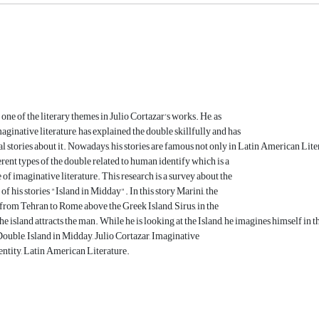
one of the literary themes in Julio Cortazar's works. He, as
aginative literature, has explained the double skillfully and has
al stories about it. Nowadays, his stories are famous not only in Latin American Liter
erent types of the double related to human identify which is a
 of imaginative literature. This research is a survey about the
of his stories "Island in Midday". In this story Marini, the
s from Tehran to Rome above the Greek Island, Sirus, in the
 island attracts the man. While he is looking at the Island, he imagines himself in th
uble, Island in Midday, Julio Cortazar, Imaginative
dentity, Latin American Literature.