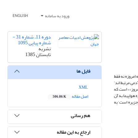
ورود به سامانه
ENGLISH
دوره 11، شماره 31 -
شماره پیاپی 1095
نشریه
تابستان 1385
فایل ها
 امروزه نه فقط
دمی مرتبط اند‘
XML
یمروز›› است که
 هواپیما به آن
اصل مقاله
506.06 K
جزیره است‘ به
هم رسانی
ارجاع به این مقاله