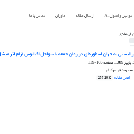
قوانین و اصول AI
ارسال مقاله
داوران
تماس با ما
هان مادی
ورالیستی به جهان اسطوره‌ای در رمان جمعه یا سواحل اقیانوس آرام اثر میشل
103-119
حبوبه فهیم کلام
اصل مقاله
257.28 K