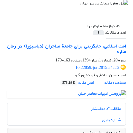
کلیدواژه‌ها =
آوتار برا
تعداد مقالات:
1
امت اسلامی، جایگزینی برای جامعة مهاجران (دیاسپورا) در رمان
مناره
دوره 20، شماره 1، بهار 1394، صفحه
163-179
10.22059/jor.2015.54226
امیر حسین صادقی، فریده پورگیو
مشاهده مقاله
اصل مقاله
578.19 K
مقالات آماده انتشار
شماره جاری
شماره‌های پیشین نشریه