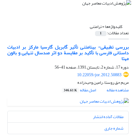
کلیدواژه‌ها =
ترامتنی
تعداد مقالات:
1
بررسی تطبیقی- بینامتنی تأثیر گابریل گارسیا مارکز بر ادبیات
داستانی فارسی با تأکید بر مقایسة دو اثر صدسال تنهایی و بالون
مهتا
دوره 17، شماره 2، تابستان 1391، صفحه
41-56
10.22059/jor.2012.50883
مریم حق روستا، رامین وحیدزاده
مشاهده مقاله
اصل مقاله
346.61 K
مقالات آماده انتشار
شماره جاری