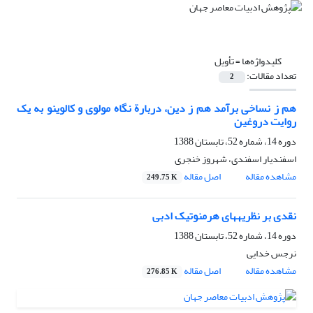
کلیدواژه‌ها =
تأویل
تعداد مقالات:
2
هم ز نساخی برآمد هم ز دین، دربارة نگاه مولوی و کالوینو به یک
روایت دروغین
دوره 14، شماره 52، تابستان 1388
اسفندیار اسفندی، شهروز خنجری
مشاهده مقاله
اصل مقاله
249.75 K
نقدی بر نظریه‏های هرمنوتیک ادبی
دوره 14، شماره 52، تابستان 1388
نرجس خدایی
مشاهده مقاله
اصل مقاله
276.85 K