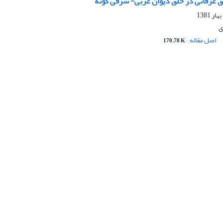
شق عرفانی در خلق دیوان غربی- شرقی گوته
ی
اصل مقاله
170.78 K