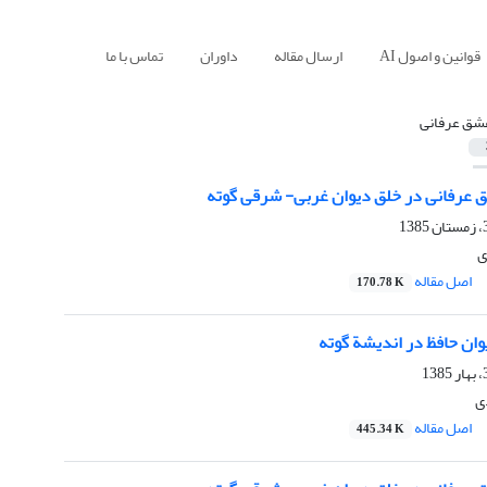
قوانین و اصول AI
ارسال مقاله
داوران
تماس با ما
شق عرفانی
شق عرفانی در خلق دیوان غربی- شرقی گوته
ی
اصل مقاله
170.78 K
وان حافظ در اندیشة گوته
ی
اصل مقاله
445.34 K