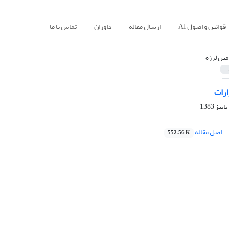
قوانین و اصول AI
ارسال مقاله
داوران
تماس با ما
مین لرزه
ارات
اصل مقاله
552.56 K