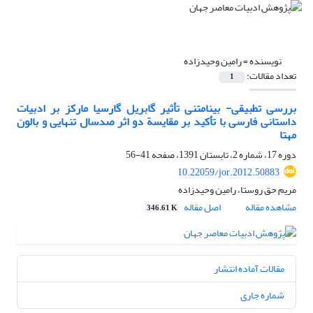
نویسنده =
رامین وحیدزاده
تعداد مقالات:
1
بررسی تطبیقی- بینامتنی تأثیر گابریل گارسیا مارکز بر ادبیات
داستانی فارسی با تأکید بر مقایسة دو اثر صدسال تنهایی و بالون
مهتا
دوره 17، شماره 2، تابستان 1391، صفحه
41-56
10.22059/jor.2012.50883
مریم حق روستا، رامین وحیدزاده
مشاهده مقاله
اصل مقاله
346.61 K
مقالات آماده انتشار
شماره جاری