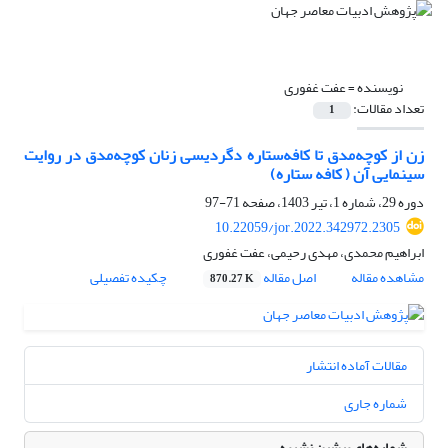
نویسنده =
عفت غفوری
تعداد مقالات:
1
زن از کوچه‌مدق تا کافه‌ستاره دگردیسی زنان کوچه‌مدق در روایت
سینمایی آن ( کافه ستاره)
دوره 29، شماره 1، تیر 1403، صفحه
71-97
10.22059/jor.2022.342972.2305
ابراهیم محمدی، مهدی رحیمی، عفت غفوری
مشاهده مقاله
اصل مقاله
چکیده تفصیلی
870.27 K
مقالات آماده انتشار
شماره جاری
شماره‌های پیشین نشریه