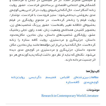
کشمکش‌های اجتماعی-اقتصادیِ برساخته‌ی فرادست، حضور روایت
زنانه آشکار است. حال‌آنکه این‌شیوه‌ی روایت در اثر ادبی یعنی کوچه‌ی
مدق به‌روشنی دیده‌نمی‌شود؛ ستیز فرودست با فرادست، نوشتار/
روایت فیلم را زنانه‌تر کرده‌است. در مجموع روایتگری در فیلم
به‌شیوه‌ای خلاقانه تغییر یافته‌است: حضور پررنگ شخصیت‌های زن،
به‌تصویر کشیدن همدلانه‌ی وضعیت زنان، تعدد راوی، تجلی رمانتیک
عشق، رؤیانگاری شخصیت‌های داستان، بیان نمادین، مکان‌محدود
داستان، جزئی‌نگری و مردستیزی، روایت کافه ستاره را زنانه
کرده‌است، حال‌آنکه تنها برخی از این مؤلفه‌ها مانند بیان نمادین، مکان
محدود داستان، جزئی‌نگری و مردستیزی در کوچه‌ی مدق دیده
می‌شود. نکته‌ای که نباید از نظر دور داشت اینکه پدیدآورنده‌ی هر دو
اثر جنسیت مردانه دارند.
کلیدواژه‌ها
مطالعات بین‌رشته‌ای
اقتباس
فمنیسم
دگردیسی
روایت‌زنانه
کوچه‌ی‌مدق
کافه‌ستاره
موضوعات
Research in Contemporary World Literature