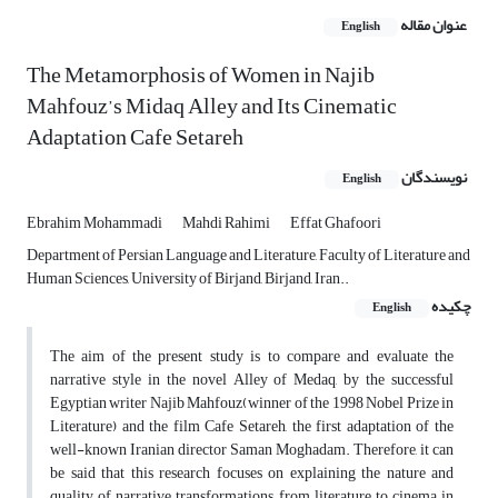
عنوان مقاله
English
The Metamorphosis of Women in Najib
Mahfouz’s Midaq Alley and Its Cinematic
Adaptation Cafe Setareh
نویسندگان
English
Ebrahim Mohammadi
Mahdi Rahimi
Effat Ghafoori
Department of Persian Language and Literature, Faculty of Literature and
Human Sciences, University of Birjand, Birjand, Iran..
چکیده
English
The aim of the present study is to compare and evaluate the
narrative style in the novel Alley of Medaq, by the successful
Egyptian writer Najib Mahfouz(winner of the 1998 Nobel Prize in
Literature) and the film Cafe Setareh, the first adaptation of the
well-known Iranian director Saman Moghadam. Therefore, it can
be said that this research focuses on explaining the nature and
quality of narrative transformations from literature to cinema in