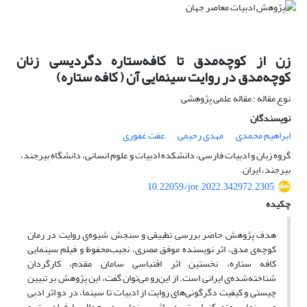
زن از کوچه‌مدق تا کافه‌ستاره دگردیسی زنان
کوچه‌مدق در روایت سینمایی آن ( کافه ستاره)
نوع مقاله : مقاله علمی پژوهشی
نویسندگان
ابراهیم محمدی
مهدی رحیمی
عفت غفوری
گروه زبان و ادبیات فارسی، دانشکده ادبیات و علوم انسانی، دانشگاه بیرجند،
بیرجند، ایران.
10.22059/jor.2022.342972.2305
چکیده
هدف پژوهش حاضر بررسی تطبیقی و سنجش شیوه‌ی روایت در رمان
کوچه‌ی مدق، اثر نویسنده موفق مصری، نجیب‌محفوظ و فیلم سینمایی
کافه ستاره، نخستین اثر اقتباسی سامان مقدم، کارگردان
شناخته‌شده‌ی ایرانی است. از این‌رو می‌توان گفت، این پژوهش بر تبیین
چیستی و کیفیت دگرگونی‌های روایت از ادبیات تا سینما، در دو اثر ادبی
و سینمایی متمرکز است. در اثر سینمایی در جدال با فرادست و