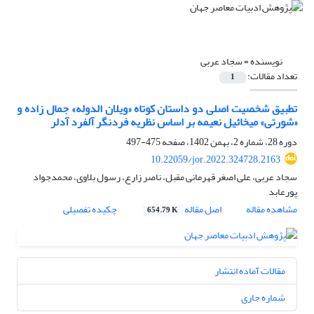
نویسنده =
سجاد عربی
تعداد مقالات:
1
تطبیق شخصیت اصلی دو داستان کوتاه «ویلان الدوله» جمال زاده و
«شورتی» میخائیل نعیمه بر اساس نظریه فردنگر آلفرد آدلر
دوره 28، شماره 2، بهمن 1402، صفحه
475-497
10.22059/jor.2022.324728.2163
سجاد عربی، علی اصغر قهرمانی مقبل، ناصر زارع، رسول بلاوی، محمدجواد
پورعابد
مشاهده مقاله
اصل مقاله
چکیده تفصیلی
654.79 K
مقالات آماده انتشار
شماره جاری