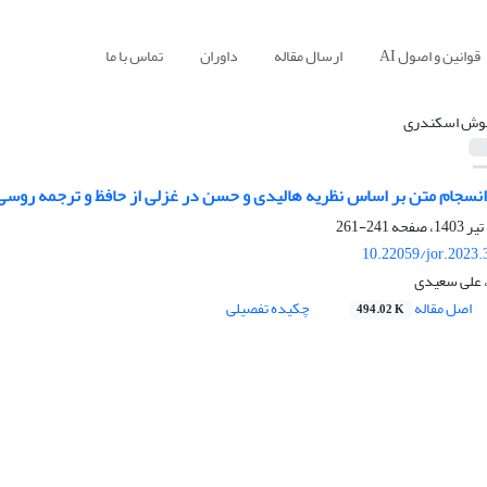
قوانین و اصول AI
ارسال مقاله
داوران
تماس با ما
وش اسکندری
نسجام متن بر اساس نظریه هالیدی و حسن در غزلی از حافظ و ترجمه روسی
241-261
10.22059/jor.2023.
علی سعیدی
اصل مقاله
چکیده تفصیلی
494.02 K