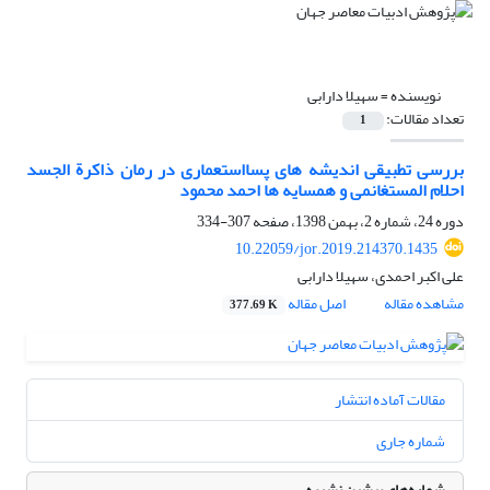
نویسنده =
سهیلا دارابی
تعداد مقالات:
1
بررسی تطبیقی اندیشه های پسااستعماری در رمان ذاکرة الجسد
احلام المستغانمی و همسایه ها احمد محمود
دوره 24، شماره 2، بهمن 1398، صفحه
307-334
10.22059/jor.2019.214370.1435
علی اکبر احمدی، سهیلا دارابی
مشاهده مقاله
اصل مقاله
377.69 K
مقالات آماده انتشار
شماره جاری
شماره‌های پیشین نشریه