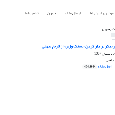
قوانین و اصول AI
ارسال مقاله
داوران
تماس با ما
 رسولی
 «ذکر بر دار کردن حسنک وزیر» از تاریخ بیهقی
عباسی
اصل مقاله
404.49 K