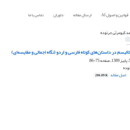
قوانین و اصول AI
ارسال مقاله
داوران
تماس با ما
د کیومرثی جرتوده
یسم در داستان‌های کوتاه فارسی و اردو (نگاه اجمالی و مقایسه‌ای)
75-86
وده
اصل مقاله
206.09 K