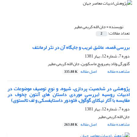
نویسنده =
جان الله کریمى مطهر
تعداد مقالات:
2
بررسی قصهء عاشق غریب و جایگاه آن در نثر لرمانتف
دوره 7، شماره 12، بهار 1381
گئورگى ولاد یمیرویچ ماسکوین، جان الله کریمى مطهر
مشاهده مقاله
اصل مقاله
335.88 K
پژوهشی در شخصیت پردازی، شیوه، و نوع توصیف موضوعات در
ادبیات روسیه (بررسی موردی داستان های آنتون چخوف در
مقایسه با آثار نیکلای گوگول، فئودور داستایفسکی و لف تالستوی)
دوره 7، شماره 12، بهار 1381
جان الله کریمى مطهر
مشاهده مقاله
اصل مقاله
263.88 K