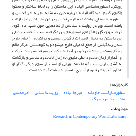
رویکرد اسطوره‏شناسی الیاده، این داستان را به لحاظ ساختار و محتوا
واکاوی کنیم. دیدگاه الیاده درباره دین به‏ مثابه تجربه امر قدسی و
اسطوره به معنای روایت‏کننده تاریخ قدسی در این متن ادبی نیز بازتاب
یافته ‏است. وی در روایت داستانش از نمادهایی چون شب، ماه، کوه،
درخت، و جنگل و الگوهای اسطوره‏ای بهره گرفته ‏است. شخصیت اصلی
این داستان به دنبال تغییرات ناگهانی جسمی و درنتیجه، از نظم خارج
شدن زندگی‏اش، از جمع آدمیان خارج می‏شود و به کوهستان، مرکز عالم
و مکان مقدس، پناه می‏برد و در آنجا به حکمت و معرفت می‏رسد. حرکت
او، گذار از زمان محدود خطی دنیوی به زمان نامحدود قدسی و بازگشت
به آشوب ازلی است که مقدمه نوزایی او است. از سوی دیگر، گذار او
یادآور آیین تشرف و رازآموزی و اسطوره بهشت گمشده است.
کلیدواژه‌ها
اسطوره بازگشت جاودانه
میرچا الیاده
روایت داستانی
امر قدسی
نماد
یک مرد بزرگ
موضوعات
Research in Contemporary World Literature