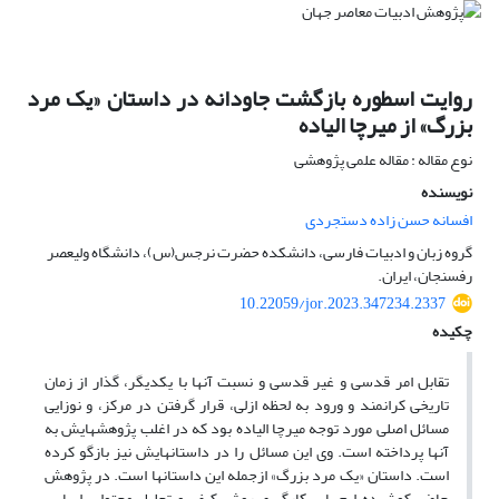
روایت اسطوره بازگشت جاودانه در داستان «یک مرد
بزرگ» از میرچا الیاده
نوع مقاله : مقاله علمی پژوهشی
نویسنده
افسانه حسن زاده دستجردی
گروه زبان و ادبیات فارسی، دانشکده حضرت نرجس(س)، دانشگاه ولیعصر
رفسنجان، ایران.
10.22059/jor.2023.347234.2337
چکیده
تقابل امر قدسی و غیر قدسی و نسبت آنها با یکدیگر، گذار از زمان
تاریخی کرانمند و ورود به لحظه ازلی، قرار گرفتن در مرکز، و نوزایی
مسائل اصلی مورد توجه میرچا الیاده بود که در اغلب پژوهش‏هایش به
آنها پرداخته ‏است. وی این مسائل را در داستان‏هایش نیز بازگو کرده
‏است. داستان «یک مرد بزرگ» ازجمله این داستان‏ها است. در پژوهش
حاضر کوشیده ‏ایم با به‏کارگیری روش کیفی و تحلیل محتوا براساس