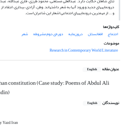
ثنای شاهان حکایت دارد. عبدالعلی مستغنی، محمود طرزی، قاری عبدالله، عبدا
درون­مایه­های جدید و ورود آنها به شعر داشته­اند. وطن، آزادی، بیداری، انتقاد
و ... از مهم­ترین درون­مایه­های اجتماعی اشعار این شاعران است.
کلیدواژه‌ها
اجتماع
افغانستان
درون‌مایه
دوره‌ی دوم مشروطه
شعر
موضوعات
Research in Contemporary World Literature
عنوان مقاله
English
fghan constitution (Case study: Poems of Abdul Ali
udin)
نویسندگان
English
, Yazd, Iran