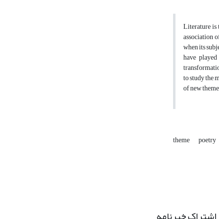
Literature is 
association o
when its subj
have played 
transformatio
to study the 
of new theme
theme
poetry
اشتراک خبرنامه