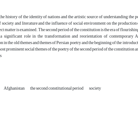
the history of the identity of nations and the artistic source of understanding the po
f society and literature and the influence of social environment on the production o
ect matter is examined. The second period of the constitution is the era of flourishi
a significant role in the transformation and reorientation of contemporary A
n in the old themes and themes of Persian poetry and the beginning of the introduct
most prominent social themes of the poetry of the second period of the constitution an
s
Afghanistan
the second constitutional period
society