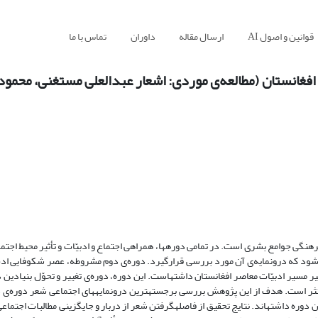
قوانین و اصول AI
ارسال مقاله
داوران
تماس با ما
فغانستان (مطالعه‌ی موردی: اشعار عبدالعلی مستغنی، محمود
فرهنگی جوامع بشری است. در تمامی دوره­ها، همراهی اجتماع و ادبیّات و تأثیر محیط اجتم
­شود که درون­مایه‌ی آن مورد بررسی قرارگیرد. دوره‌ی دوم مشروطه، عصر شکوفایی ا
 مسیر ادبیّات معاصر افغانستان داشته­است. این دوره، دور‌ه‌ی تغییر و تحوّل بنیادین در 
 نثر است. هدف از این پژوهش بررسی برجسته­ترین درون­مایه­های اجتماعی شعر دوره‌ی
 داشته­­اند. نتایج تحقیق از فاصله­گرفتن شعر از دربار و جایگزینی مطالبات اجتماعی