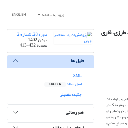
ورود به سامانه
ENGLISH
 طرزی، قاری
دوره 28، شماره 2
بهمن 1402
صفحه
413-432
فایل ها
XML
اصل مقاله
618.07 K
چکیده تفصیلی
اعی بر تولیدات
دب و فرهنگ در
درون­مایه­ها و
هم رسانی
 دوم مشروطه و
 به جای مدح و
ارجاع به این مقاله