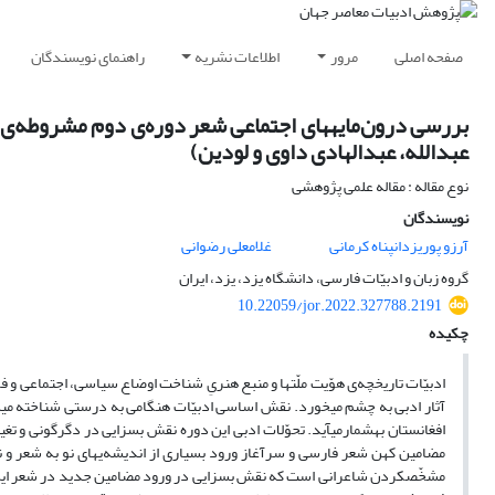
صفحه اصلی
مرور
اطلاعات نشریه
راهنمای نویسندگان
بررسی درون‌مایههای اجتماعی شعر دوره‌ی دوم مشروطه‌ی ا
عبدالله، عبدالهادی داوی و لودین)
نوع مقاله : مقاله علمی پژوهشی
نویسندگان
آرزو پوریزدانپناه کرمانی
غلامعلی رضوانی
گروه زبان و ادبیّات فارسی، دانشگاه یزد، یزد، ایران
10.22059/jor.2022.327788.2191
چکیده
ادبیّات تاریخچه‌ی هوّیت ملّت­ها و منبع هنریِ شناخت اوضاع سیاسی، اجتماعی و 
آثار ادبی به چشم می­خورد. نقش اساسی ادبیّات هنگامی به درستی شناخته می
افغانستان به­شمارمی­آید. تحوّلات ادبی این دوره نقش بسزایی در دگرگونی و تغییر
مضامین کهن شعر فارسی و سرآغاز ورود بسیاری از اندیشه‌ی­های نو به شعر و
مشخّص­کردن شاعرانی است که نقش بسزایی در ورود مضامین جدید در شعر این دوره