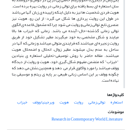
سان استعاره ای بسط یافته برای توالی زمانی در روایت بهره برده است.
هویت فردی شخصیت ها نیز به دلیل اینکه زایییده ی زبان آنها می باشد
در طول این روایت پردازی ها شکل می گیرد؛ از این رو، هویت نیز
عنصری تابع توالی زمانی و روایت می شود چرا که مشمول قاعده ی الگوی
توالی زمانی گذشته-حال-آینده می باشد. زمانی که خیزاب ها بالا
میایند و شکل مشخصی به خود میگیرند مظهر تشکیل خود از طریق
روایت زنجیره ای میباشند که فرایندی متوالی میباشد و زمانی که آنها در
ساحل به عدم بدل میشوند مظهر زوال، انحلال و اضمحلال هویت
میباشند. مقاله حاضر با روش توصیفی-تحلیلی استعاره ی بنیادین
"خیزاب" که متضمن مفهوم شکل گیری خود، هویت و روایت از دیدگاه
وولف میباشد را مورد واکاوی قرار می دهد و همچنین نشان می دهد که
چگونه وولف بر این اساس زبانی طبیعی بر پایه ی ریتم و موسیقی بنا
نهاده است.
کلیدواژه‌ها
استعاره
توالی زمانی
روایت
هویت
ویرجینیا وولف
خیزاب
موضوعات
Research in Contemporary World Literature