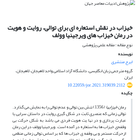
خیزاب در نقش استعاره ای برای توالی، روایت و هویت
در رمان خیزاب های ویرجینیا وولف
نوع مقاله : مقاله علمی پژوهشی
نویسنده
ایرج منتشری
گروه مترجمی زبان انگلیسی، دانشگاه آزاد اسلامی واحد لاهیجان، لاهیجان،
ایران
10.22059/jor.2021.319039.2112
چکیده
رمان
خیزابها
(
1356) تنش بین توالی و عدم توالی را به نمایش می گذارد.
توالی زمانی که عنصری ثابت در شکل گیری روایت در داستان سرایی یا
عبارت پردازی و در نها یت هویت فردی می باشد به شکل حرکت بی
وقفه‌ی خیزاب ها به استعاره در آمده است. ویرجینیا وولف در این رمان
ازحرکت مستمر و بی وقفه ی خیزاب ها که بر اساس توالی زمانی منظمی
یکی پس از دیگری با الگو و ریتم خاصی پی در پی در جوش و خروشند به