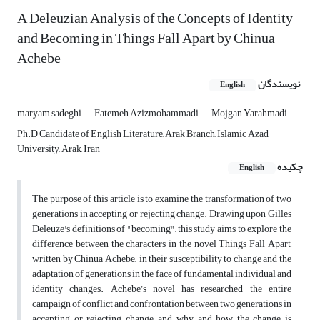
A Deleuzian Analysis of the Concepts of Identity
and Becoming in Things Fall Apart by Chinua
Achebe
نویسندگان
English
maryam sadeghi
Fatemeh Azizmohammadi
Mojgan Yarahmadi
Ph.D Candidate of English Literature, Arak Branch, Islamic Azad
University, Arak, Iran
چکیده
English
The purpose of this article is to examine the transformation of two
generations in accepting or rejecting change. Drawing upon Gilles
Deleuze's definitions of "becoming", this study aims to explore the
difference between the characters in the novel Things Fall Apart,
written by Chinua Achebe, in their susceptibility to change and the
adaptation of generations in the face of fundamental individual and
identity changes. Achebe’s novel has researched the entire
campaign of conflict and confrontation between two generations in
accepting or rejecting change, and why and how the change is