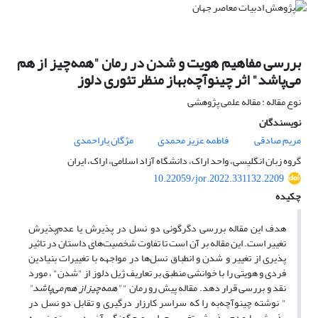
بررسی مفاهیم هویت و شدن در رمان "همه‌چیز از هم
می‌پاشد" اثر چینوآچه‌بهاز منظر تئوری دلوز
نوع مقاله : مقاله علمی پژوهشی
نویسندگان
مریم صادقی
فاطمه عزیز محمدی
مژگان یاراحمدی
گروه زبان انگلیسی، واحد اراک، دانشگاه آزاد اسلامی، اراک، ایران
10.22059/jor.2022.331132.2209
چکیده
هدف این مقاله بررسی دگرگونی دو نسل در پذیرش یا عدم‌پذیرش
تغییر است. این مقاله بر آن است تا تفاوت شخصیت‌های داستان در تاثیر
پذیری از تغییر و شدن و انطباق نسل‌ها در مواجهه با تغییرات بنیادین
فردی و هویتی را با خوانشی منطبق بر تعاریف ژیل دلوز از "شدن" ، مورد
نقد و بررسی قرار دهد. مقاله پیش رو رمان "
"همه‌چیز از هم می‌پاشد"
" نوشته چینوآچه‌به را که سراسر کارزار درگیری و تقابل دو نسل در
پذیرش یا عدم پذیرش تغییر، چرایی و چگونگی آن، در سرزمینی به