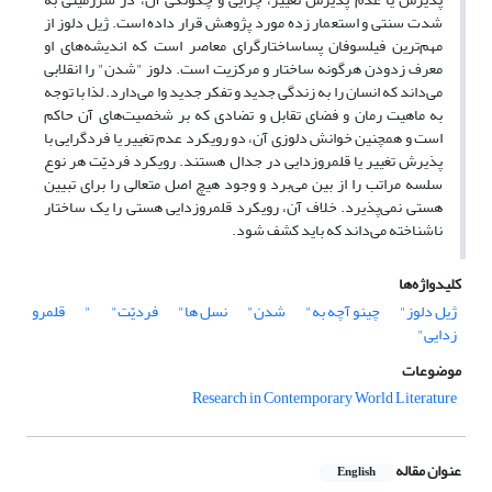
شدت سنتی و استعمار زده مورد پژوهش قرار داده است. ژیل دلوز از
مهم‌ترین فیلسوفان پساساختارگرای معاصر است که اندیشه‌های او
معرف زدودن هرگونه ساختار و مرکزیت است. دلوز "شدن" را انقلابی
می‌داند که انسان را به زندگی جدید و تفکر جدید وا می‌دارد. لذا با توجه
به ماهیت رمان و فضای تقابل و تضادی که بر شخصیت‌های آن حاکم
است و همچنین خوانش دلوزی آن، دو رویکرد عدم تغییر یا فردگرایی با
پذیرش تغییر یا قلمروزدایی در جدال هستند. رویکرد فردیّت هر نوع
سلسه مراتب را از بین می‌برد و وجود هیچ اصل متعالی را برای تبیین
هستی نمی‌پذیرد. خلاف آن، رویکرد قلمروزدایی هستی را یک ساختار
ناشناخته می‌داند که باید کشف شود.
کلیدواژه‌ها
ژیل دلوز"
چینو آچه به"
شدن"
نسل ها"
فردیّت"
"
قلمرو
زدایی"
موضوعات
Research in Contemporary World Literature
عنوان مقاله
English