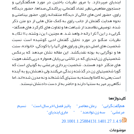
ایندیای میپردازد. با مرور نظریات باختین در مورد هم­گفت­گرایی و
جستجوی مفاهیمی نظیر تضاد گفتمانی، پراکندکی صداها، حضور دیدگاه
راوی، حضور لحن های حاکی از دیدگاه منتقدانه راوی، حضور بینامتنی و
نحوه هدایت گفتمان از جانب راوی به کمک مثال هایی از دو متن ذکر
شده، توصیفی نظام­مند از شباهت ها و تفاوت های کارکرد های هم­گفت­
گرایی در این آثار ارائه خواهد شد. همچنین، این نوشته، با اتکا به
نظریات منگنو در مورد تحلیل گفتمان ادبی کوشیده است نسبت
شخصیت های اصلی دو رمان و راوی های آنها را با کودکی، خانواده، سنت
ها و نوگرایی به بوته نقدبکشد. این مقاله نشان میدهد که برعکس
شخصیت­های زن ایندیای که در تلاشی بی پایان همواره درپی کشف هویت‌
های متکثر خود هستند، شخصیت پردازی مرعشی به گونه­ای است که
گویا شخصیت­های زن در گذشته زندگی می‌کنند ولی ذهنشان رو به آینده
است یعنی نه کاملا وابسته به سنت­های گذشته‌اند و نه مدرن شده اند، اما
نگاهی پر مهر به سنت­ها دارند و حاضر به از دست دادنشان نیستند.
کلیدواژه‌ها
هم‌گفت‌گرایی"
رمان معاصر"
پائیز فصل اخرسال است"
نسیم
مرعشی"
سه زن توانمند"
"
ماری ایندیای"
20.1001.1.25884131.1401.27.1.4.9
موضوعات