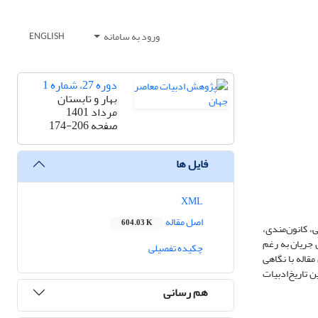
ورود به سامانه
ENGLISH
دوره 27، شماره 1
بهار و تابستان
مرداد 1401
صفحه
174-206
فایل ها
XML
اصل مقاله
604.03 K
، کانون‌مندی،
ن جریان به رغم
چکیده تفصیلی
مقاله با نگاهی
 تاریخ‌ادبیات
هم رسانی