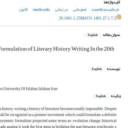
کلیدواژه‌ها
فرمالیسم نظام‌مند
هم‌زمانی
در زمانی
نظام نظام‌ها
کانون
20.1001.1.25884131.1401.27.1.7.2
عنوان مقاله
English
mulation of Literary History Writing In the 20th
نویسنده
English
, University Of Isfahan, Isfahan, Iran
چکیده
English
 & history, writing a history of literature becomes totally impossible. Despite
could be recognized as a pioneer movement which could formulate a definite
systemic formalism projected some terms as: evolution, change, historical
ade against it, took the first steps in bridging the gap between synchronic &