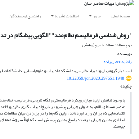
صفحه اصلی
مرور
اطلاعات نشریه
راهنمای نویسندگان
"روش‌شناسی فرمالیسم نظام‌مند" "الگویی پیشگام در تدوی
نوع مقاله : مقاله علمی پژوهشی
نویسنده
راضیه حجتی زاده
استادیار گروه زبان و ادبیات فارسی، دانشکده ادبیات و علوم انسانی، دانشگاه اصفها
10.22059/jor.2020.297651.1948
چکیده
با وجود تناقض اولیه میان رویکرد فرمالیستی و نگاه تاریخی، فرمالیسم ‌نظام‌
عنصر مسلط و نظام، به عنوان جریانی پیشرو در تاریخ‌ادبیات‌نگاریِ نظری و قاعد
انتقادهایی که بر آن وارد آورده‌ا‌ند، اولین گام‌ها را در پل زدن میان مطالعات 
انتقادی به این جریان درصدد پاسخ به این پرسش است که اولاٌ سرچشمه‌های نظر
چیست.