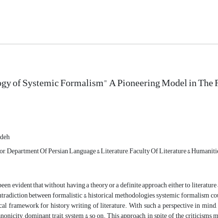
y of Systemic Formalism" A Pioneering Model in The For
adeh
or, Department Of Persian Language & Literature, Faculty Of Literature & Humanities
 been evident that without having a theory or a definite approach either to literature
ontradiction between formalistic & historical methodologies, systemic formalism 
l framework for history writing of literature. With such a perspective in mind, 
onicity, dominant trait, system & so on. This approach, in spite of the criticisms m