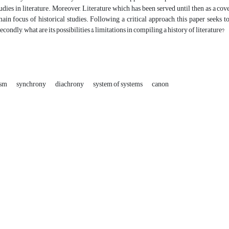
udies in literature. Moreover, Literature which has been served until then as a cove
in focus of historical studies. Following a critical approach, this paper seeks to
ondly, what are its possibilities & limitations in compiling a history of literature?
ism
synchrony
diachrony
system of systems
canon